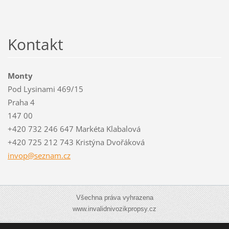
Kontakt
Monty
Pod Lysinami 469/15
Praha 4
147 00
+420 732 246 647 Markéta Klabalová
+420 725 212 743 Kristýna Dvořáková
invop@se
znam.cz
Všechna práva vyhrazena
www.invalidnivozikpropsy.cz