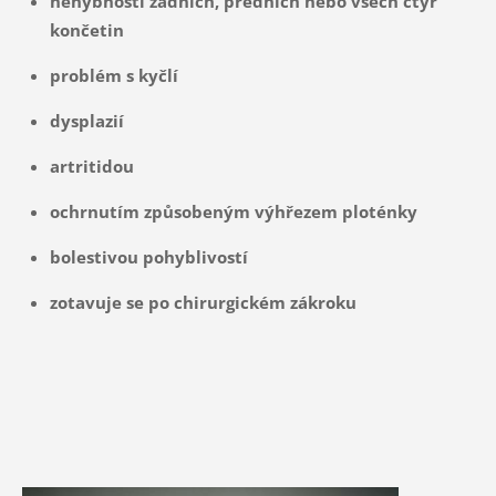
nehybností zadních, předních nebo všech čtyř
končetin
problém s kyčlí
dysplazií
artritidou
ochrnutím způsobeným výhřezem ploténky
bolestivou pohyblivostí
zotavuje se po chirurgickém zákroku