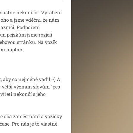
vlastně nekončící. Vyrábění
oho a jsme vděčni, že nám
ákazníci. Podpořeni
ým pejskům jsme rozjeli
webovou stránku. Na vozík
obu naplno.
 aby co nejméně vadil :-).A
tě větší význam slovům "pes
zvířeti nekončí s jeho
e oba zaměstnání a vozíčky
ase. Pro nás je to vlastně