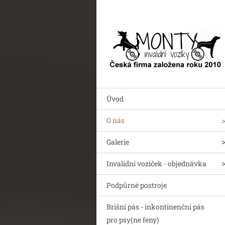
Úvod
O nás
Galerie
Invalidní vozíček - objednávka
Podpůrné postroje
Brišní pás - inkontinenční pás
pro psy(ne feny)