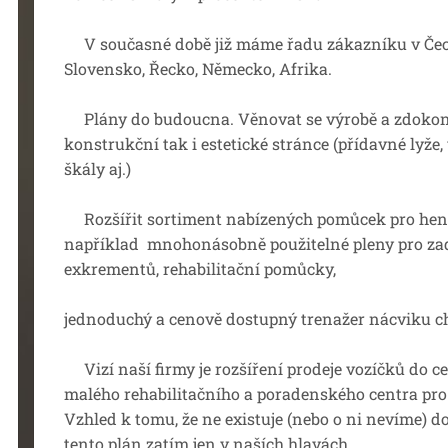
V současné době již máme řadu zákazníku v Čechá
Slovensko, Řecko, Německo, Afrika.
Plány do budoucna. Věnovat se výrobě a zdokona
konstrukční tak i estetické stránce (přídavné lyže
škály aj.)
Rozšířit sortiment nabízených pomůcek pro hend
například mnohonásobně použitelné pleny pro zad
exkrementů, rehabilitační pomůcky,
jednoduchý a cenově dostupný trenažer nácviku c
Vizí naší firmy je rozšíření prodeje vozíčků do c
malého rehabilitačního a poradenského centra pr
Vzhled k tomu, že ne existuje (nebo o ni nevíme) do
tento plán zatím jen v naších hlavách.