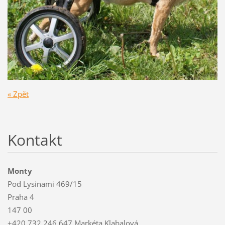
« Zpět
Kontakt
Monty
Pod Lysinami 469/15
Praha 4
147 00
+420 732 246 647 Markéta Klabalová