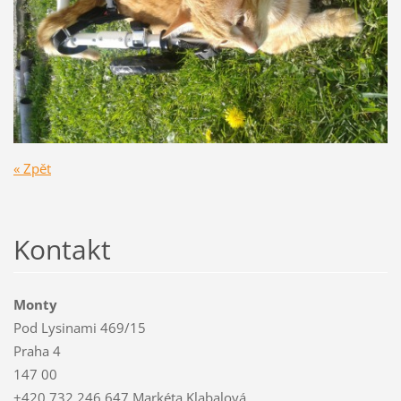
« Zpět
Kontakt
Monty
Pod Lysinami 469/15
Praha 4
147 00
+420 732 246 647 Markéta Klabalová