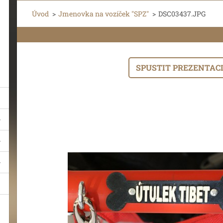
Úvod
>
Jmenovka na vozíček "SPZ"
>
DSC03437.JPG
SPUSTIT PREZENTAC