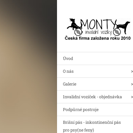
Úvod
O nás
Galerie
Invalidní vozíček - objednávka
Podpůrné postroje
Brišní pás - inkontinenční pás
pro psy(ne feny)