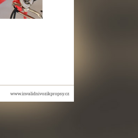
www.invalidnivozikpropsy.cz