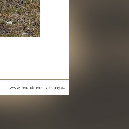
www.invalidnivozikpropsy.cz