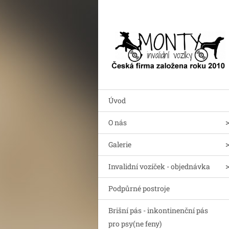
Úvod
O nás
Galerie
Invalidní vozíček - objednávka
Podpůrné postroje
Brišní pás - inkontinenční pás
pro psy(ne feny)