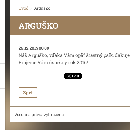
Úvod
>
Arguško
ARGUŠKO
26.12.2015 00:00
Náš Arguško, vďaka Vám opäť šťastný psík, ďakuj
Prajeme Vám úspešný rok 2016!
Zpět
Všechna práva vyhrazena