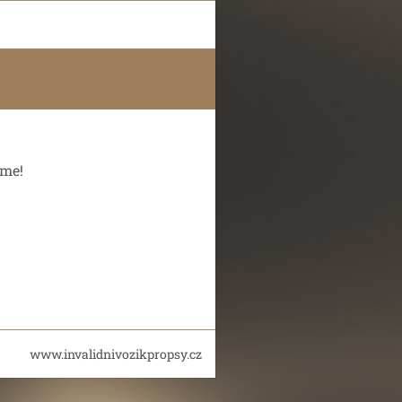
eme!
www.invalidnivozikpropsy.cz