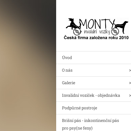
Úvod
O nás
Galerie
Invalidní vozíček - objednávka
Podpůrné postroje
Brišní pás - inkontinenční pás
pro psy(ne feny)