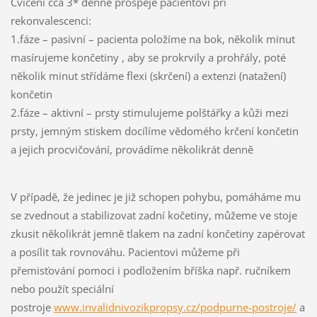
Cvičení cca 3* denně prospěje pacientovi při
rekonvalescenci:
1.fáze – pasivní – pacienta položíme na bok, několik minut
masírujeme končetiny , aby se prokrvily a prohřály, poté
několik minut střídáme flexi (skrčení) a extenzi (natažení)
končetin
2.fáze – aktivní – prsty stimulujeme polštářky a kůži mezi
prsty, jemným stiskem docílíme vědomého krčení končetin
a jejich procvičování, provádíme několikrát denně
V případě, že jedinec je již schopen pohybu, pomáháme mu
se zvednout a stabilizovat zadní kočetiny, můžeme ve stoje
zkusit několikrát jemně tlakem na zadní končetiny zapérovat
a posílit tak rovnováhu. Pacientovi můžeme při
přemisťování pomoci i podložením bříška např. ručníkem
nebo použít speciální
postroje
www.invalidnivozikpropsy.cz/podpurne-postroje/
a