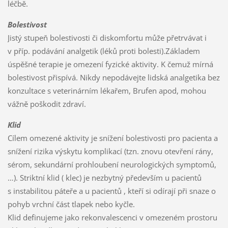
léčbě.
Bolestivost
Jistý stupeň bolestivosti či diskomfortu může přetrvávat i
v příp. podávání analgetik (léků proti bolesti).Základem
úspěšné terapie je omezení fyzické aktivity. K čemuž mírná
bolestivost přispívá. Nikdy nepodávejte lidská analgetika bez
konzultace s veterinárním lékařem, Brufen apod, mohou
vážně poškodit zdraví.
Klid
Cílem omezené aktivity je snížení bolestivosti pro pacienta a
snížení rizika výskytu komplikací (tzn. znovu otevření rány,
sérom, sekundární prohloubení neurologických symptomů,
…). Striktní klid ( klec) je nezbytný především u pacientů
s instabilitou páteře a u pacientů , kteří si odírají při snaze o
pohyb vrchní část tlapek nebo kyčle.
Klid definujeme jako rekonvalescenci v omezeném prostoru