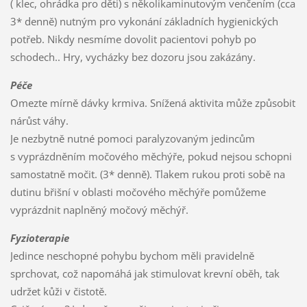
( klec, ohrádka pro děti) s několikaminutovým venčením (cca
3* denně) nutným pro vykonání základních hygienických
potřeb. Nikdy nesmíme dovolit pacientovi pohyb po
schodech.. Hry, vycházky bez dozoru jsou zakázány.
Péče
Omezte mírně dávky krmiva. Snížená aktivita může způsobit
nárůst váhy.
Je nezbytně nutné pomoci paralyzovaným jedincům
s vyprázdněním močového měchýře, pokud nejsou schopni
samostatně močit. (3* denně). Tlakem rukou proti sobě na
dutinu břišní v oblasti močového měchýře pomůžeme
vyprázdnit naplněný močový měchýř.
Fyzioterapie
Jedince neschopné pohybu bychom měli pravidelně
sprchovat, což napomáhá jak stimulovat krevní oběh, tak
udržet kůži v čistotě.