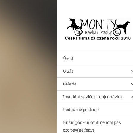
Úvod
O nás
Galerie
Invalidní vozíček - objednávka
Podpůrné postroje
Brišní pás - inkontinenční pás
pro psy(ne feny)