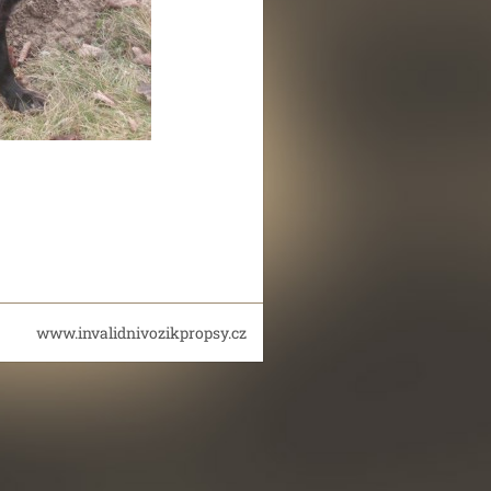
www.invalidnivozikpropsy.cz