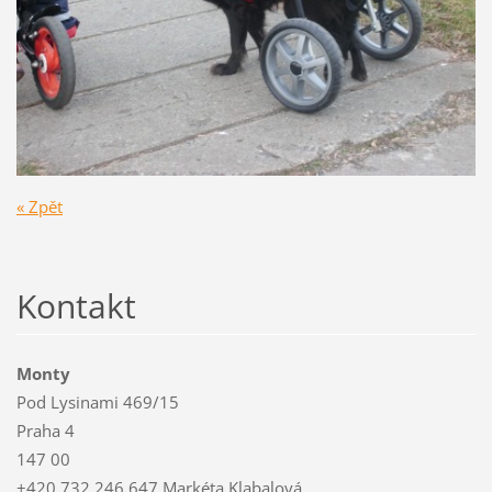
« Zpět
Kontakt
Monty
Pod Lysinami 469/15
Praha 4
147 00
+420 732 246 647 Markéta Klabalová